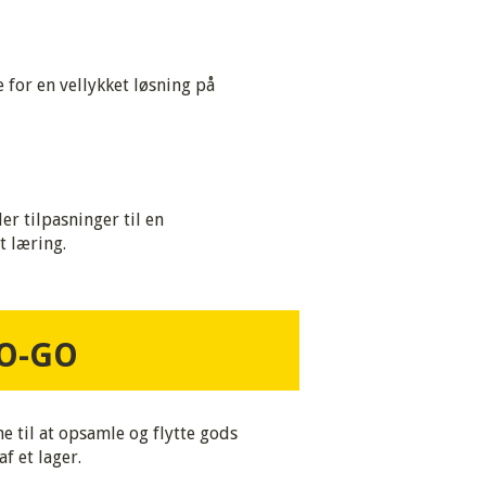
for en vellykket løsning på
er tilpasninger til en
t læring.
O-GO
e til at opsamle og flytte gods
af et lager.