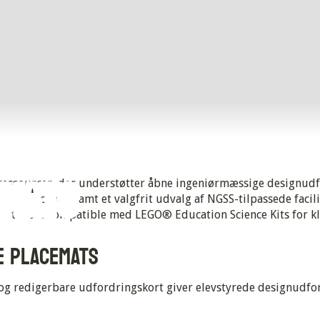
 
emats
 ressourcer, der understøtter åbne ingeniørmæssige designudfo
 elev-placemat samt et valgfrit udvalg af NGSS-tilpassede facil
til at være kompatible med LEGO® Education Science Kits for kla
E PLACEMATS
og redigerbare udfordringskort giver elevstyrede designudfor