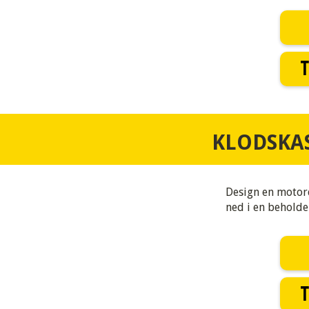
T
KLODSKA
Design en motord
ned i en beholde
T