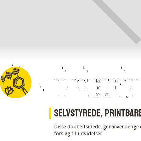
Danish Engineering
Design Skills Plac
Denne aktivitets-playliste indeholder
Hver aktivitet inkluderer et printbart
Aktiviteterne i dette sæt er designet 
SELVSTYREDE, PRINTBAR
Disse dobbeltsidede, genanvendelige 
forslag til udvidelser.